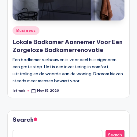
Posted
Business
in
Lokale Badkamer Aannemer Voor Een
Zorgeloze Badkamerrenovatie
Een badkamer verbouwen is voor veel huiseigenaren
een grote stap. Het is een investering in comfort,
uitstraling en de waarde van de woning. Daarom kiezen
steeds meer mensen bewust voor…
letrank
May 15, 2026
Posted
by
Search
Search